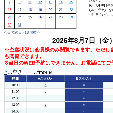
います。
9
10
11
12
13
14
15
例）1月10日午
16
17
18
19
20
21
22
らのご予約にな
ご注意ください
23
24
25
26
27
28
29
30
31
今日
次の日>
1週間後>>
2026年8月7日（金
※空室状況は会員様のみ閲覧できます。ただし
も閲覧できます。
※当日のWEB予約はできません。お電話にてご
○
…空き ×…予約済
時間
Aスタジオ
Bスタジオ
10:00
○
×
11:00
○
×
12:00
○
×
13:00
○
×
14:00
○
×