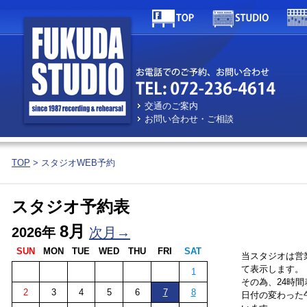
交通のご案内
お問い合わせ・ご相談
TOP
> スタジオWEB予約
スタジオ予約表
8月
2026年
次月→
SUN
MON
TUE
WED
THU
FRI
SAT
当スタジオは営
て表示します。
1
その為、24時
2
3
4
5
6
7
8
日付の変わった