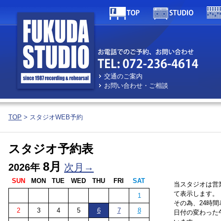
交通のご案内
お問い合わせ・ご相談
TOP
> スタジオWEB予約
スタジオ予約表
8月
2026年
次月→
SUN
MON
TUE
WED
THU
FRI
SAT
当スタジオは営
て表示します。
1
その為、24時
2
3
4
5
6
7
8
日付の変わった