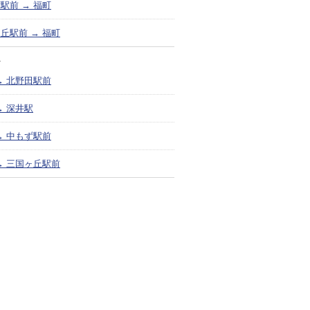
駅前 → 福町
丘駅前 → 福町
＞
→ 北野田駅前
→ 深井駅
→ 中もず駅前
→ 三国ヶ丘駅前