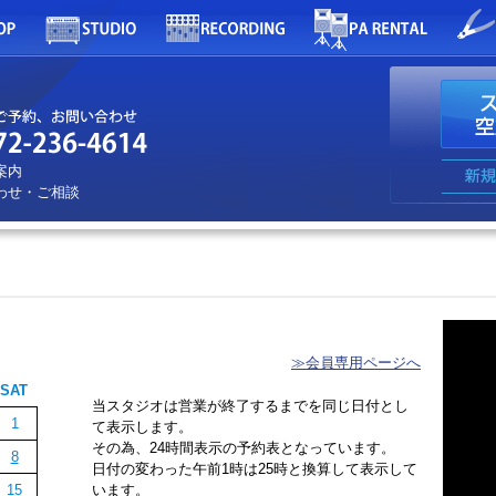
案内
わせ・ご相談
≫会員専用ページへ
SAT
当スタジオは営業が終了するまでを同じ日付とし
1
て表示します。
その為、24時間表示の予約表となっています。
8
日付の変わった午前1時は25時と換算して表示して
15
います。