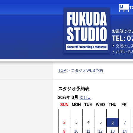
交通のご
お問い合
TOP
> スタジオWEB予約
スタジオ予約表
8月
2026年
次月→
SUN
MON
TUE
WED
THU
FRI
2
3
4
5
6
7
9
10
11
12
13
14