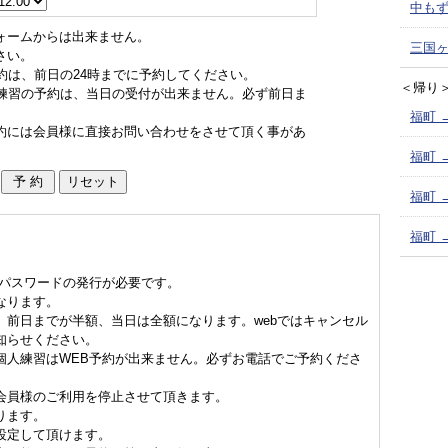
中もず
ォームからは出来ません。
三国ヶ
さい。
約は、前日の24時までに予約してください。
＜帰り
ド練習の予約は、当日の受付が出来ません。必ず前日ま
福町 
約には会員様に直接お問い合わせをさせて頂く事があ
福町 
福町 
福町 
、パスワードの発行が必要です。
なります。
、前日までが半額、当日は全額になります。webではキャンセル
知らせください。
個人練習はWEB予約が出来ません。必ずお電話でご予約くださ
会員様のご利用を停止させて頂きます。
ります。
設定して頂けます。