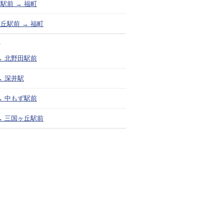
駅前 → 福町
丘駅前 → 福町
＞
→ 北野田駅前
→ 深井駅
→ 中もず駅前
→ 三国ヶ丘駅前