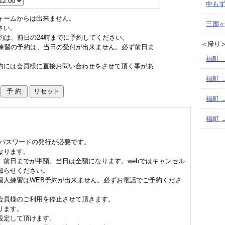
中もず
ォームからは出来ません。
三国ヶ
さい。
約は、前日の24時までに予約してください。
＜帰り
ド練習の予約は、当日の受付が出来ません。必ず前日ま
福町 
約には会員様に直接お問い合わせをさせて頂く事があ
福町 
福町 
福町 
、パスワードの発行が必要です。
なります。
、前日までが半額、当日は全額になります。webではキャンセル
知らせください。
個人練習はWEB予約が出来ません。必ずお電話でご予約くださ
会員様のご利用を停止させて頂きます。
ります。
設定して頂けます。