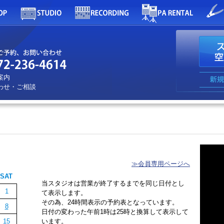
案内
わせ・ご相談
≫会員専用ページへ
SAT
当スタジオは営業が終了するまでを同じ日付とし
1
て表示します。
その為、24時間表示の予約表となっています。
8
日付の変わった午前1時は25時と換算して表示して
15
います。