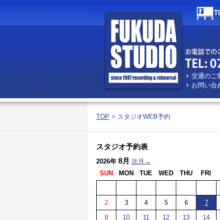
交通のご
お問い合
TOP
> スタジオWEB予約
スタジオ予約表
8月
2026年
次月→
SUN
MON
TUE
WED
THU
FRI
2
3
4
5
6
7
9
10
11
12
13
14