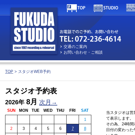
交通のご案内
お問い合わせ・ご相談
TOP
> スタジオWEB予約
スタジオ予約表
8月
2026年
次月→
SUN
MON
TUE
WED
THU
FRI
SAT
当スタジオは営
て表示します。
1
その為、24時
2
3
4
5
6
7
8
日付の変わった