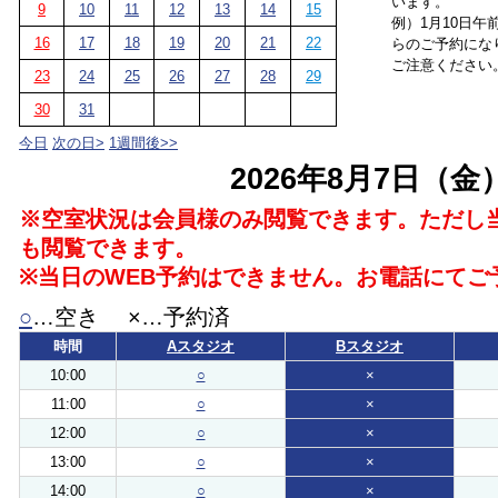
います。
9
10
11
12
13
14
15
例）1月10日午
16
17
18
19
20
21
22
らのご予約にな
ご注意ください
23
24
25
26
27
28
29
30
31
今日
次の日>
1週間後>>
2026年8月7日（金
※空室状況は会員様のみ閲覧できます。ただし
も閲覧できます。
※当日のWEB予約はできません。お電話にてご
○
…空き ×…予約済
時間
Aスタジオ
Bスタジオ
10:00
○
×
11:00
○
×
12:00
○
×
13:00
○
×
14:00
○
×