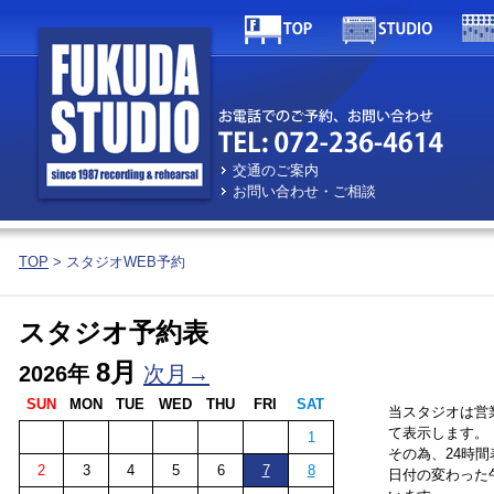
交通のご案内
お問い合わせ・ご相談
TOP
> スタジオWEB予約
スタジオ予約表
8月
2026年
次月→
SUN
MON
TUE
WED
THU
FRI
SAT
当スタジオは営
て表示します。
1
その為、24時
2
3
4
5
6
7
8
日付の変わった