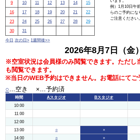
います。
9
10
11
12
13
14
15
例）1月10日午
16
17
18
19
20
21
22
らのご予約にな
ご注意ください
23
24
25
26
27
28
29
30
31
今日
次の日>
1週間後>>
2026年8月7日（金
※空室状況は会員様のみ閲覧できます。ただし
も閲覧できます。
※当日のWEB予約はできません。お電話にてご
○
…空き ×…予約済
時間
Aスタジオ
Bスタジオ
10:00
11:00
12:00
13:00
○
×
14:00
○
×