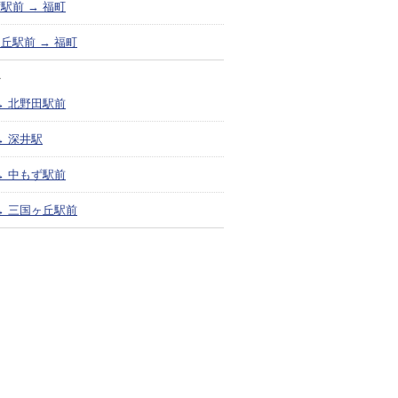
駅前 → 福町
丘駅前 → 福町
＞
→ 北野田駅前
→ 深井駅
→ 中もず駅前
→ 三国ヶ丘駅前