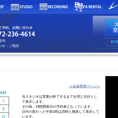
案内
わせ・ご相談
≫会員専用ページへ
SAT
当スタジオは営業が終了するまでを同じ日付とし
1
て表示します。
その為、24時間表示の予約表となっています。
8
日付の変わった午前1時は25時と換算して表示して
15
います。