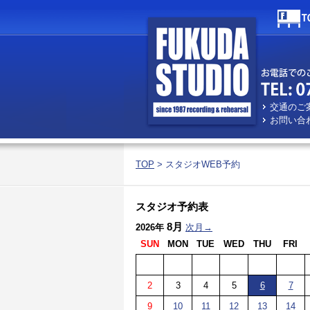
交通のご
お問い合
TOP
> スタジオWEB予約
スタジオ予約表
8月
2026年
次月→
SUN
MON
TUE
WED
THU
FRI
2
3
4
5
6
7
9
10
11
12
13
14