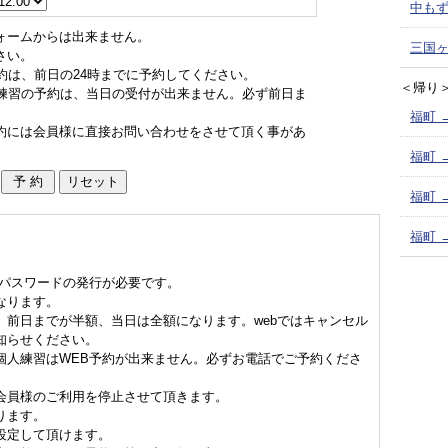
中もず
ォームからは出来ません。
三国ヶ
さい。
約は、前日の24時までに予約してください。
＜帰り
ド練習の予約は、当日の受付が出来ません。必ず前日ま
福町 
約には会員様に直接お問い合わせをさせて頂く事があ
福町 
福町 
福町 
、パスワードの発行が必要です。
なります。
、前日までが半額、当日は全額になります。webではキャンセル
知らせください。
個人練習はWEB予約が出来ません。必ずお電話でご予約くださ
会員様のご利用を停止させて頂きます。
ります。
設定して頂けます。